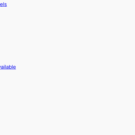
els
ailable