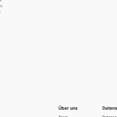
t
en
e
Über uns
Datens