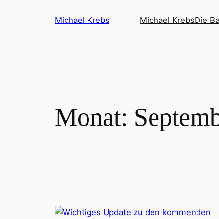
Direkt
Michael Krebs
Michael Krebs
Die B
zum
Inhalt
wechseln
Monat:
Septemb