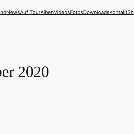
and
News
Auf Tour
Alben
Videos
Fotos
Downloads
Kontakt
Sh
er 2020