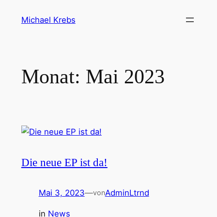
Direkt
Michael Krebs
zum
Inhalt
wechseln
Monat:
Mai 2023
Die neue EP ist da!
Mai 3, 2023
—
AdminLtrnd
von
in
News