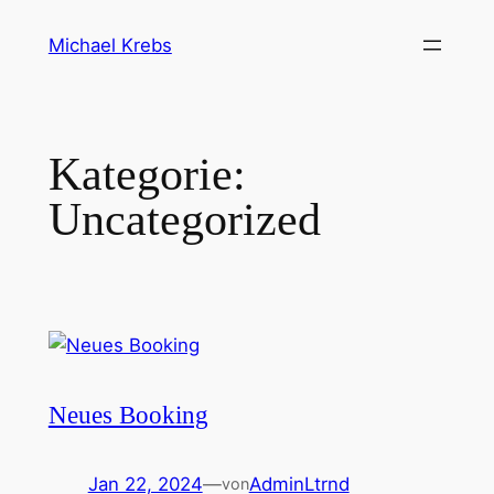
Direkt
Michael Krebs
zum
Inhalt
wechseln
Kategorie:
Uncategorized
Neues Booking
Jan 22, 2024
—
AdminLtrnd
von