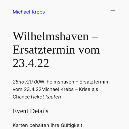
Michael Krebs
Wilhelmshaven –
Ersatztermin vom
23.4.22
25
nov
20:00
Wilhelmshaven – Ersatztermin
vom 23.4.22
Michael Krebs – Krise als
Chance
Ticket kaufen
Event Details
Karten behalten ihre Gültigkeit
.