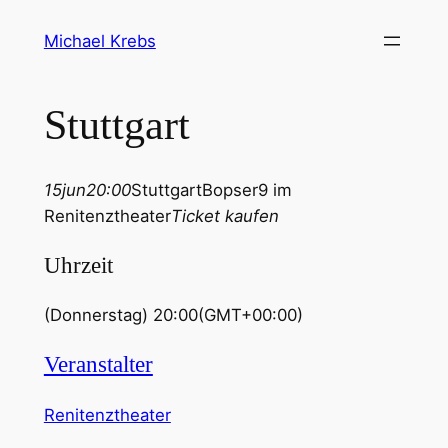
Michael Krebs
Stuttgart
15
jun
20:00
Stuttgart
Bopser9 im
Renitenztheater
Ticket kaufen
Uhrzeit
(Donnerstag) 20:00
(GMT+00:00)
Veranstalter
Renitenztheater