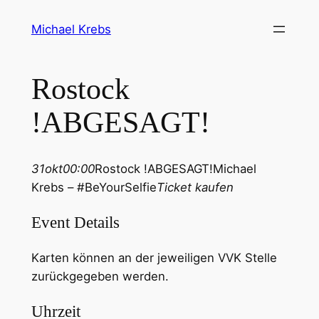
Michael Krebs
Rostock
!ABGESAGT!
31
okt
00:00
Rostock !ABGESAGT!
Michael
Krebs – #BeYourSelfie
Ticket kaufen
Event Details
Karten können an der jeweiligen VVK Stelle
zurückgegeben werden.
Uhrzeit