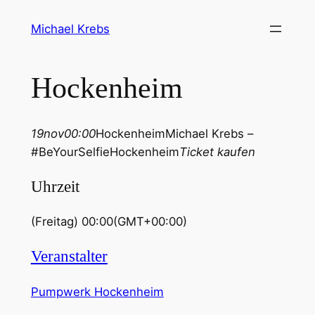
Michael Krebs
Hockenheim
19
nov
00:00
Hockenheim
Michael Krebs –
#BeYourSelfieHockenheim
Ticket kaufen
Uhrzeit
(Freitag) 00:00
(GMT+00:00)
Veranstalter
Pumpwerk Hockenheim