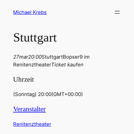
Michael Krebs
Stuttgart
27
mar
20:00
Stuttgart
Bopser9 im
Renitenztheater
Ticket kaufen
Uhrzeit
(Sonntag) 20:00
(GMT+00:00)
Veranstalter
Renitenztheater