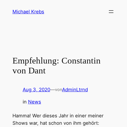
Direkt
Michael Krebs
zum
Inhalt
wechseln
Empfehlung: Constantin
von Dant
Aug 3, 2020
—
AdminLtrnd
von
in
News
Hamma! Wer dieses Jahr in einer meiner
Shows war, hat schon von ihm gehört: