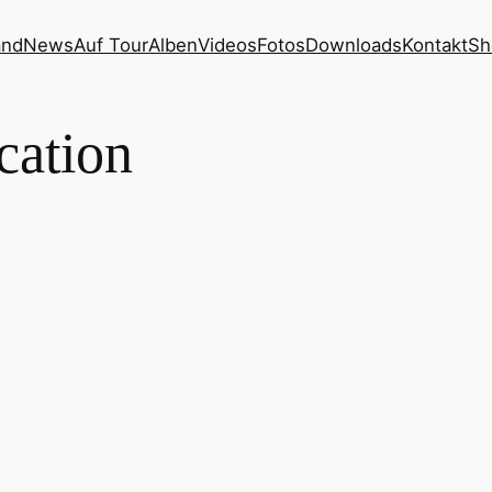
and
News
Auf Tour
Alben
Videos
Fotos
Downloads
Kontakt
Sh
ocation