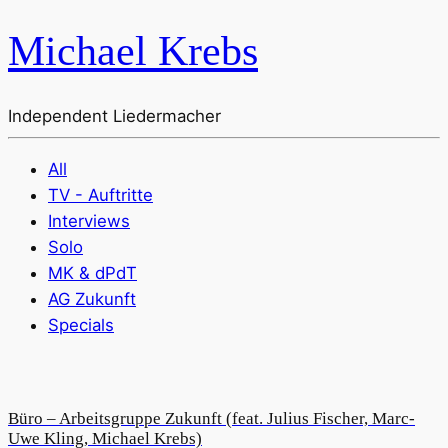
Michael Krebs
Independent Liedermacher
All
TV - Auftritte
Interviews
Solo
MK & dPdT
AG Zukunft
Specials
Büro – Arbeitsgruppe Zukunft (feat. Julius Fischer, Marc-
Uwe Kling, Michael Krebs)